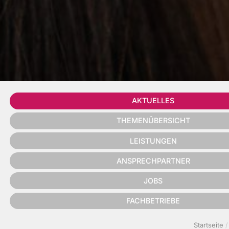
AKTUELLES
THEMENÜBERSICHT
LEISTUNGEN
ANSPRECHPARTNER
JOBS
FACHBETRIEBE
Startseite